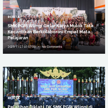
BERITA
SMK PGRI Wlingi Gelar Karya Mulok Tata
Kecantikan Berkolaborasi Empat Mata
Pelajaran
2025-11-27 07:57:00
•
No Comments
BERITA
Pelatihan Diklat LDK SMK PGRI Wlingi di